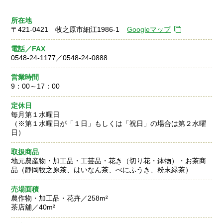
所在地
〒421-0421 牧之原市細江1986-1
Googleマップ
電話／FAX
0548-24-1177／0548-24-0888
営業時間
9：00～17：00
定休日
毎月第１水曜日
（※第１水曜日が「１日」もしくは「祝日」の場合は第２水曜
日）
取扱商品
地元農産物・加工品・工芸品・花き（切り花・鉢物）・お茶商
品（静岡牧之原茶、はいなん茶、べにふうき、粉末緑茶）
売場面積
農作物・加工品・花卉／258m²
茶店舖／40m²