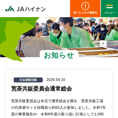
困ったときの連絡先
お知らせ
2026.04.10
社会貢献活動
荒茶共販委員会通常総会
荒茶共販委員会は本店で通常総会を開き、荒茶共販工場
の代表者やＪＡ役職員ら約60人が参加しました。令和7年
度の事業報告や、令和8年度の取り扱い計画として1,095