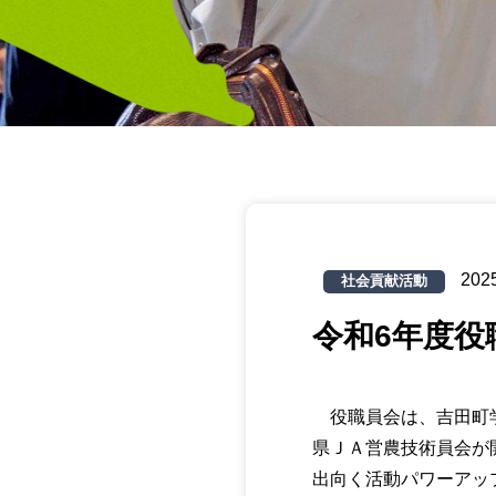
2025
社会貢献活動
令和6年度役
役職員会は、吉田町学
県ＪＡ営農技術員会が
出向く活動パワーアッ