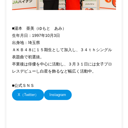
■湯本 亜美（ゆもと あみ）
生年月日：1997年10月3日
出身地：埼玉県
ＡＫＢ４８に１５期生として加入し、３４ｔｈシングル
表題曲で初選抜。
卒業後は俳優を中心に活動し、３月３１日には女子プロ
レスデビューし白星を飾るなど幅広く活動中。
■公式ＳＮＳ
X（Twitter）
Instagram