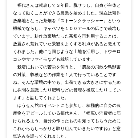
福代さんは就農して３年目。脱サラし、自身が主体と
なって動くことができる農業を始めました。現在は耕作
放棄地となった茶畑を『ストーンクラッシャー』という
機械でならし、キャベツを１００アールの広さで栽培し
ています。耕作放棄地だった茶畑を再利用することは、
放置され荒れていた景観をよくする利点があると教えて
くれました。他にも同じような土地を活用し、トウモロ
コシやサツマイモなども栽培しています。
栽培においての苦労を伺うと、「農薬の飛散や鳥獣害
の対策、収穫などの作業を１人で行っていることです
ね。そんな環境の中でも、出荷できる大きさにするため
に株間を意識したり肥料などの管理を徹底したりしてい
ます」と話してくれました。
ほうせん館のイベントにも参加し、積極的に自身の農
産物をアピールしている福代さん。「幅広い消費者に届
けられるよう、自分の作ったものを知ってもらうために
これからもしっかりと取り組んでいきたいですね」と意
気込みを語ってくれました。