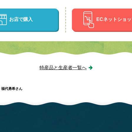
お店で購入
ECネットショ
特産品と生産者一覧へ
」福代勇希さん