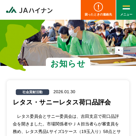
困ったときの連絡先
お知らせ
2026.01.30
社会貢献活動
レタス・サニーレタス荷口品評会
レタス委員会とサニー委員会は、吉田支店で荷口品評
会を開きました。市場関係者やＪＡ担当者らが審査員を
務め、レタス秀品Lサイズ1ケース（19玉入り）58点とサ